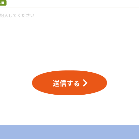
必須
keyboard_arrow_right
送信する