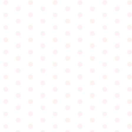
今思ったこと、感じたことを
素直に表現すること。
自分から働きかける習慣。
その楽しさを子どもと大人が
共感し合える環境を
私たちは大切にしています。
これからの人生を豊かで
実りあるものにする誰もがもつ可能性。
それを引き出す鍵は『認められる』
『愛される』『挑戦する』ことにあると考える
私たちのスローガンは
“明日のわたしでておいで”
ひとり一人をしっかりと受けとめながら、
毎日の様々な体験を通して
何ごとにもくじけることのない元気で