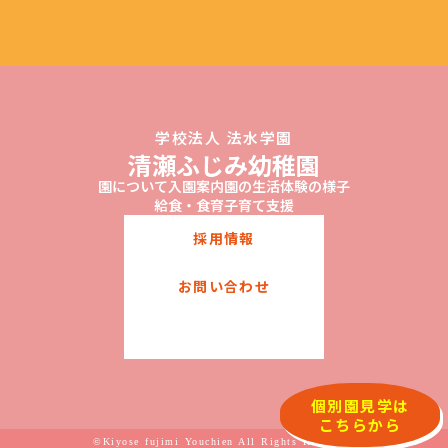
学校法人 法水学園
清瀬ふじみ幼稚園
園について
入園案内
園の生活
体験の様子
給食・食育
子育て支援
採用情報
お問い合わせ
個別園見学は
こちらから
©Kiyose fujimi Youchien All Rights Reserved.