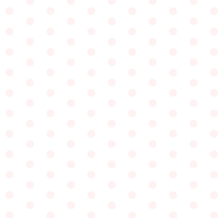
明るい存在感のある子どもに育ってほしい。
私たちの毎日は『おはようございます！』の
元気な挨拶からはじまります。
keyboard_arrow_right
もっと見る