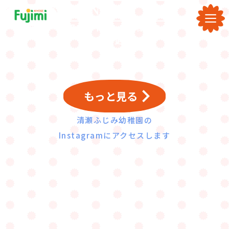
NEWS
日々のイベントや様子を
SNSで更新中
keyboard_arrow_right
もっと見る
清瀬ふじみ幼稚園の
Instagramにアクセスします