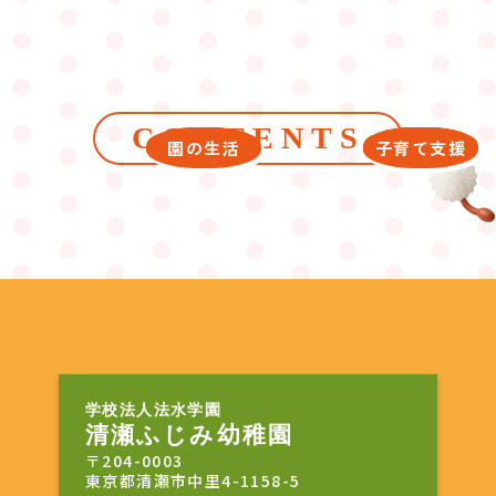
CONTENTS
園について
園の生活
給食・食育
子育て支援
入園案内
学校法人法水学園
清瀬ふじみ幼稚園
〒204-0003
東京都清瀬市中里4-1158-5